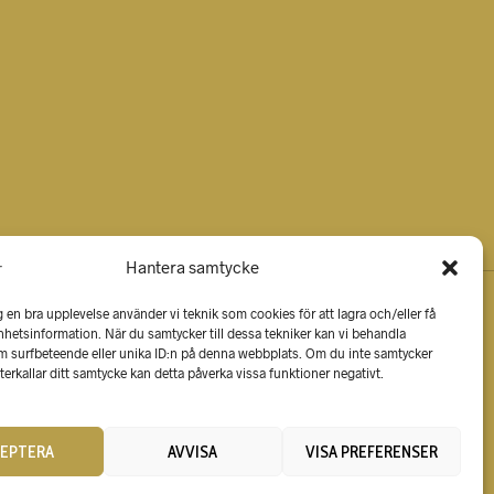
Hantera samtycke
g en bra upplevelse använder vi teknik som cookies för att lagra och/eller få
 enhetsinformation. När du samtycker till dessa tekniker kan vi behandla
m surfbeteende eller unika ID:n på denna webbplats. Om du inte samtycker
terkallar ditt samtycke kan detta påverka vissa funktioner negativt.
CEPTERA
AVVISA
VISA PREFERENSER