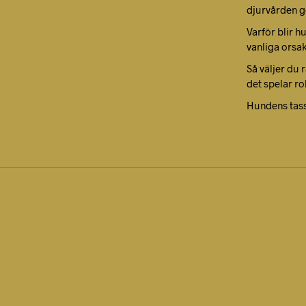
djurvården g
Varför blir h
vanliga orsa
Så väljer du 
det spelar ro
Hundens tas