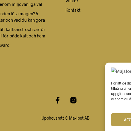
Villkor
enom miljövänliga val
Kontakt
unden lös i magen? 5
ker och vad du kan göra
rätt kattsand- och varför
ll för både katt och hem
svård
För att ge di
tillgång till
uppgifter so
eller om du å
Upphovsrätt © Maxipet AB
AC