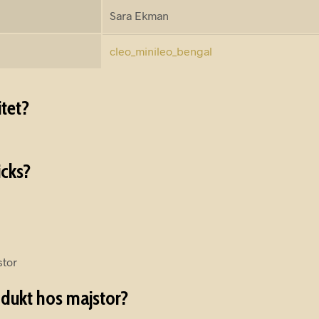
Sara Ekman
cleo_minileo_bengal
itet?
icks?
stor
odukt hos majstor?