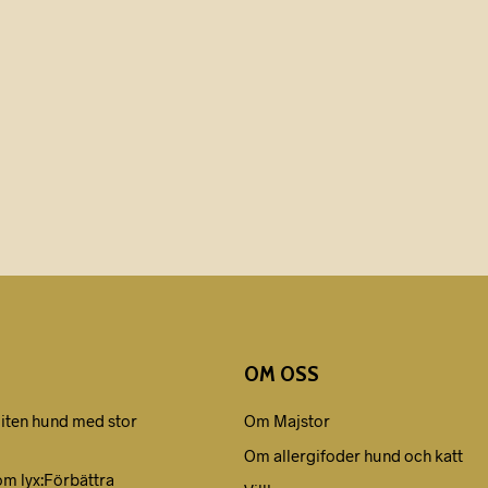
OM OSS
liten hund med stor
Om Majstor
Om allergifoder hund och katt
om lyx:Förbättra