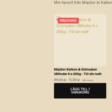
Min favorit från Majstor är Kalkon
ERBJUDANDE
Majstor Kalkon & Grönsaker
Våtfoder 6 x 200g - Till din katt
Det
Det
199,00
kr
75,00
kr
inkl. moms
ursprungliga
nuvarande
priset
priset
LÄGG TILL I
VARUKORG
var:
är:
199,00 kr.
75,00 kr.