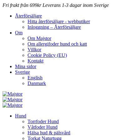
Fri frakt från 699kr
Leverans 1-3 dagar inom Sverige
Återförsäljare
Hitta återförsäljare - webbutiker
Inloggning – Återförsäljare
Om
Om Majstor
Om allergifoder hund och katt
Villkor
Cookie Policy (EU)
Kontakt
Mina sidor
Sverige
English
Danmark
Hund
Torrfoder Hund
Våtfoder Hund
Hälsa hud & pälsvård
Torkat Naturtugg