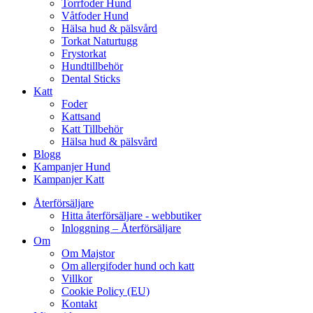
Torrfoder Hund
Våtfoder Hund
Hälsa hud & pälsvård
Torkat Naturtugg
Frystorkat
Hundtillbehör
Dental Sticks
Katt
Foder
Kattsand
Katt Tillbehör
Hälsa hud & pälsvård
Blogg
Kampanjer Hund
Kampanjer Katt
Återförsäljare
Hitta återförsäljare - webbutiker
Inloggning – Återförsäljare
Om
Om Majstor
Om allergifoder hund och katt
Villkor
Cookie Policy (EU)
Kontakt