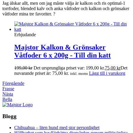
Jag älskar allt, men om jag måste välja är kalkon och ris optimal-1
torrfoder, blended kalv och anka våtfoder och kalkon och grönsaker
våtfoder mina tre favoriter. ?
Erbjudande
Majstor Kalkon & Grönsaker
Våtfoder 6 x 200g - Till din katt
199,00
kr
Det ursprungliga priset var: 199,00 kr.
75,00
kr
Det
nuvarande priset är: 75,00 kr.
Lägg till i varukorg
inkl. moms
Föregående
Frasse
Nästa
Bella
Blogg
Chihuahua – liten hund med stor personlighet
Hållbarhet som lyx:Förbättra djurvården genom miljövänliga