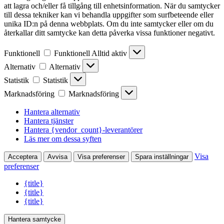
att lagra och/eller få tillgång till enhetsinformation. När du samtycker
till dessa tekniker kan vi behandla uppgifter som surfbeteende eller
unika ID:n på denna webbplats. Om du inte samtycker eller om du
återkallar ditt samtycke kan detta påverka vissa funktioner negativt.
Funktionell
Funktionell
Alltid aktiv
Alternativ
Alternativ
Statistik
Statistik
Marknadsföring
Marknadsföring
Hantera alternativ
Hantera tjänster
Hantera {vendor_count}-leverantörer
Läs mer om dessa syften
Visa
Acceptera
Avvisa
Visa preferenser
Spara inställningar
preferenser
{title}
{title}
{title}
Hantera samtycke