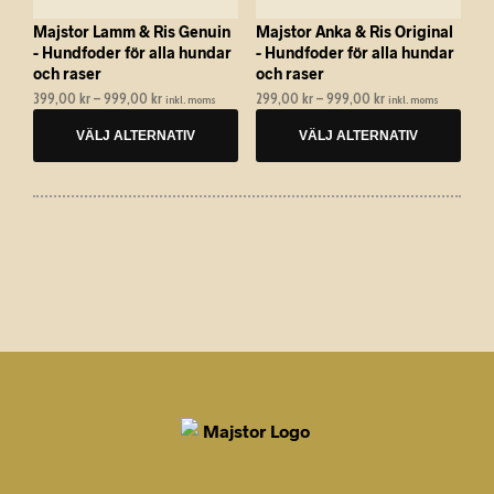
alternativen
alternativen
Majstor Lamm & Ris Genuin
Majstor Anka & Ris Original
kan
kan
- Hundfoder för alla hundar
- Hundfoder för alla hundar
väljas
väljas
och raser
och raser
på
på
399,00
kr
–
999,00
kr
Prisintervall:
299,00
kr
–
999,00
kr
Prisintervall:
inkl. moms
inkl. moms
produktsidan
produktsidan
399,00 kr
299,00 kr
VÄLJ ALTERNATIV
VÄLJ ALTERNATIV
till
till
999,00 kr
999,00 kr