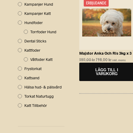
ERBJUDANDE
Kampanjer Hund
Kampanjer Katt
Hundfoder
Torrfoder Hund
Dental Sticks
Kattfoder
Majstor Anka Och Ris 3kg x 3
Våtfoder Katt
1197,00
kr
Det
798,00
kr
Det
inkl. moms
ursprungliga
nuvarande
Frystorkat
LÄGG TILL I
priset
priset
VARUKORG
var:
är:
Kattsand
1197,00 kr.
798,00 kr.
Hälsa hud- & pälsvård
Torkat Naturtugg
Katt Tillbehör