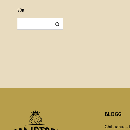
SÖK
BLOGG
Chihuahua – 