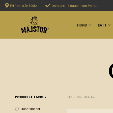
Fri frakt från 699kr
Leverans 1-3 dagar inom Sverige
HUND
KATT
PRODUKTKATEGORIER
HEM
/
OKATEGORISERAD
Hundtillbehör