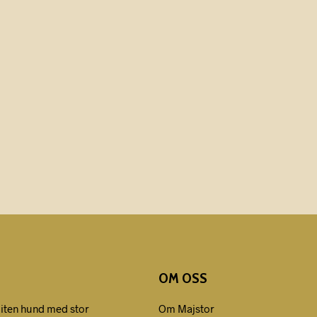
OM OSS
liten hund med stor
Om Majstor