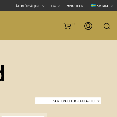
ÅTERFÖRSÄLJARE
OM
MINA SIDOR
SVERIGE
0
d
I
N
G
SORTERA EFTER POPULARITET
A
P
R
O