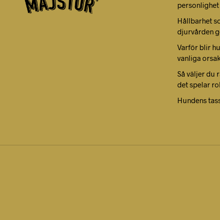
personlighet
Hållbarhet s
djurvården g
Varför blir h
vanliga orsa
Så väljer du 
det spelar ro
Hundens tas