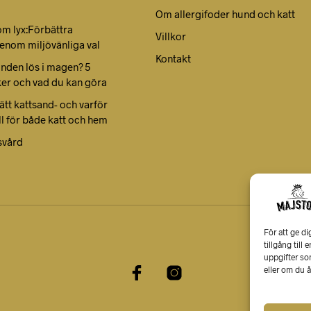
Om allergifoder hund och katt
om lyx:Förbättra
Villkor
enom miljövänliga val
Kontakt
unden lös i magen? 5
ker och vad du kan göra
rätt kattsand- och varför
ll för både katt och hem
svård
För att ge di
tillgång till
uppgifter so
eller om du å