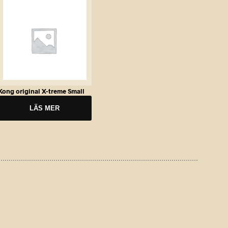
D
U
K
T
E
R
I
V
A
Kong original X-treme Small
R
U
LÄS MER
K
O
R
G
E
N
.