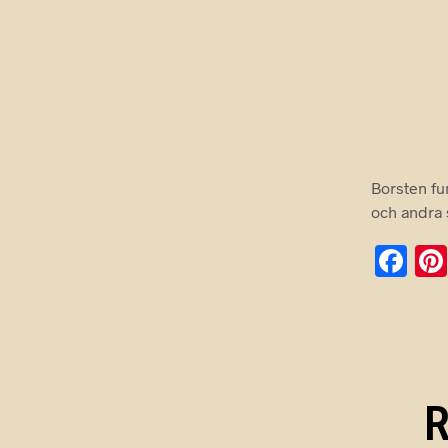
Borsten fu
och andra 
F
a
c
e
b
o