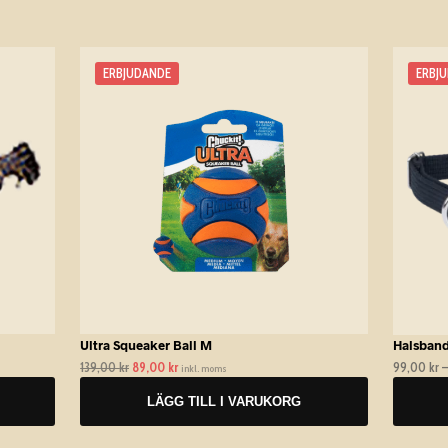
p
Den
ERBJUDANDE
ERBJ
här
produk
har
flera
variante
De
olika
alterna
kan
väljas
på
produk
Ultra Squeaker Ball M
Halsband
139,00
kr
Det
89,00
kr
Det
99,00
kr
–
inkl. moms
ursprungliga
nuvarande
LÄGG TILL I VARUKORG
priset
priset
var:
är:
139,00 kr.
89,00 kr.