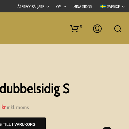
ÅTERFÖRSÄLJARE
OM
MINA SIDOR
SVERIGE
0
 dubbelsidig S
I
N
0
kr
Det
G
inkl. moms
A
ungliga
nuvarande
P
R
A
priset
G TILL I VARUKORG
O