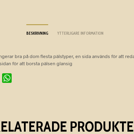
BESKRIVNING
YTTERLIGARE INFORMATION
ngerar bra på dom flesta pälstyper, en sida används för att reda
sidan för att borsta pälsen glansig
Pi
W
nt
h
er
at
es
s
t
A
RELATERADE PRODUKTE
p