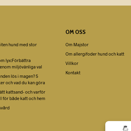
OM OSS
liten hund med stor
Om Majstor
Om allergifoder hund och katt
om lyx:Förbättra
Villkor
enom miljövänliga val
Kontakt
unden lös i magen? 5
ker och vad du kan göra
rätt kattsand- och varför
ll för både katt och hem
svård