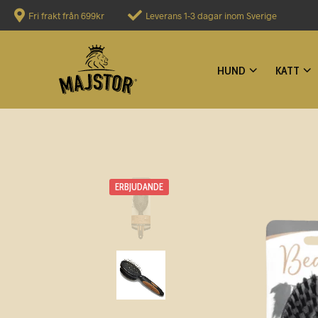
Fri frakt från 699kr
Leverans 1-3 dagar inom Sverige
HUND
KATT
ERBJUDANDE