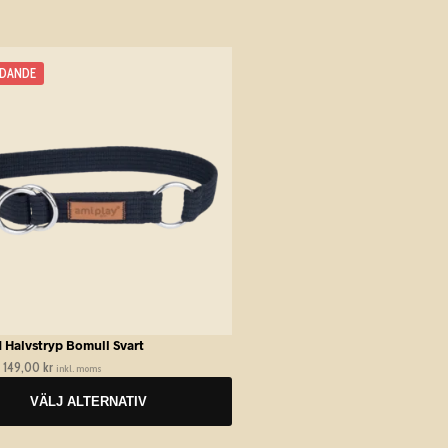
UDANDE
ten
r.
tiven
tsidan
 Halvstryp Bomull Svart
149,00
kr
Prisintervall:
inkl. moms
99,00 kr
VÄLJ ALTERNATIV
till
149,00 kr