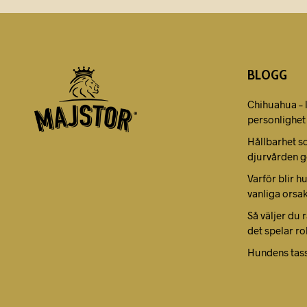
BLOGG
Chihuahua – 
personlighet
Hållbarhet s
djurvården g
Varför blir h
vanliga orsa
Så väljer du 
det spelar ro
Hundens tas