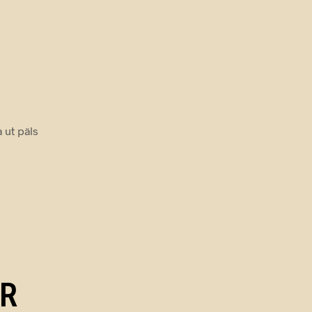
 ut päls
R