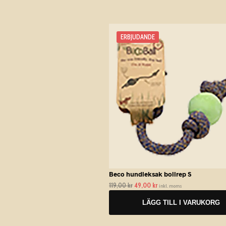
o
k
ERBJUDANDE
Beco hundleksak bollrep S
119,00
kr
Det
49,00
kr
Det
inkl. moms
ursprungliga
nuvarande
LÄGG TILL I VARUKORG
priset
priset
var:
är:
119,00 kr.
49,00 kr.