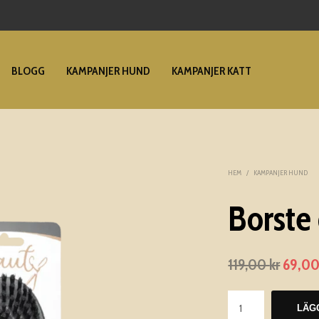
BLOGG
KAMPANJER HUND
KAMPANJER KATT
HEM
/
KAMPANJER HUND
Borste
119,00
kr
Det
69,0
urspr
priset
LÄG