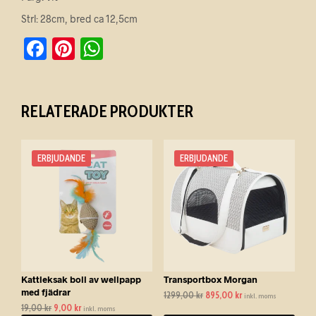
Strl: 28cm, bred ca 12,5cm
F
Pi
W
a
nt
h
c
er
at
RELATERADE PRODUKTER
e
es
s
b
t
A
Den
o
p
ERBJUDANDE
ERBJUDANDE
här
o
p
produkten
har
k
flera
varianter.
De
olika
alternativen
Kattleksak boll av wellpapp
Transportbox Morgan
kan
med fjädrar
1299,00
kr
Det
895,00
kr
Det
väljas
inkl. moms
19,00
kr
Det
9,00
kr
Det
ursprungliga
nuvarande
inkl. moms
på