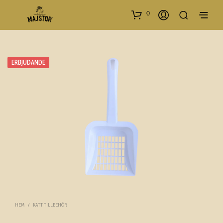
0
ERBJUDANDE
HEM
/
KATT TILLBEHÖR