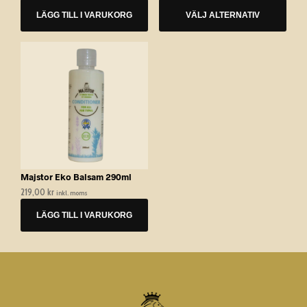
ursprungliga
nuvarande
priset
priset
produktsidan
LÄGG TILL I VARUKORG
VÄLJ ALTERNATIV
priset
priset
var:
är:
var:
är:
1299,00 kr.
895,00 kr.
19,00 kr.
9,00 kr.
Majstor Eko Balsam 290ml
219,00
kr
inkl. moms
LÄGG TILL I VARUKORG