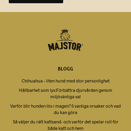
var:
är:
69,00 kr.
49,00 kr.
BLOGG
Chihuahua – liten hund med stor personlighet
Hållbarhet som lyx:Förbättra djurvården genom
miljövänliga val
Varför blir hunden lös i magen? 5 vanliga orsaker och vad
du kan göra
Så väljer du rätt kattsand- och varför det spelar roll för
både katt och hem