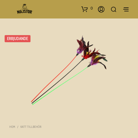
0
ERBJUDANDE
HEM
/
KATT TILLBEHÖR