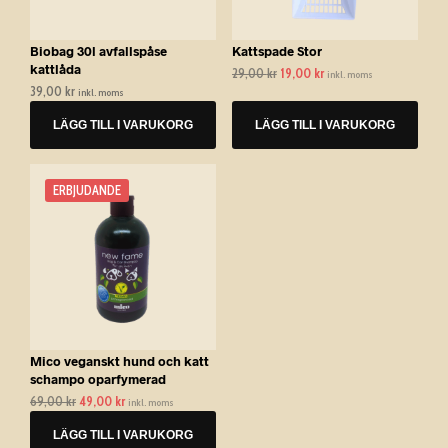
Biobag 30l avfallspåse
Kattspade Stor
kattlåda
29,00
kr
Det
19,00
kr
Det
inkl. moms
39,00
kr
ursprungliga
nuvarande
inkl. moms
priset
priset
LÄGG TILL I VARUKORG
LÄGG TILL I VARUKORG
var:
är:
29,00 kr.
19,00 kr.
ERBJUDANDE
Mico veganskt hund och katt
schampo oparfymerad
69,00
kr
Det
49,00
kr
Det
inkl. moms
ursprungliga
nuvarande
LÄGG TILL I VARUKORG
priset
priset