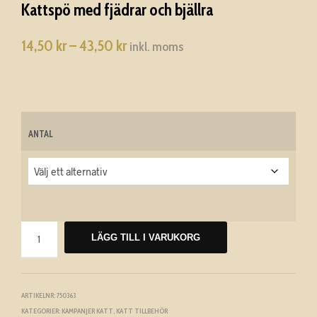
Kattspö med fjädrar och bjällra
14,50
kr
–
43,50
kr
Prisintervall:
inkl. moms
14,50 kr
till
43,50 kr
ANTAL
LÄGG TILL I VARUKORG
A
L
ARTIKELNR:
750363
T
KATEGORIER:
KAMPANJER KATT
,
KATT TILLBEHÖR