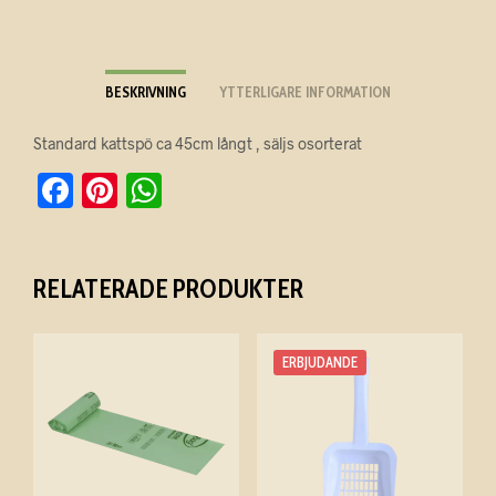
E
R
N
BESKRIVNING
YTTERLIGARE INFORMATION
A
T
Standard kattspö ca 45cm långt , säljs osorterat
I
F
Pi
W
V
a
nt
h
E
:
c
er
at
RELATERADE PRODUKTER
e
es
s
b
t
A
o
p
ERBJUDANDE
o
p
k