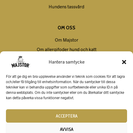
Hundens tassvård
OM OSS
Om Majstor
Om allergifoder hund och katt
Villkor
Hantera samtycke
Kontakt
För att ge dig en bra upplevelse använder vi teknik som cookies för att lagra
och/eller få tillgång till enhetsinformation. När du samtycker till dessa
tekniker kan vi behandla uppgifter som surfbeteende eller unika ID:n på
denna webbplats. Om du inte samtycker eller om du återkallar ditt samtycke
kan detta påverka vissa funktioner negativt.
ACCEPTERA
AVVISA