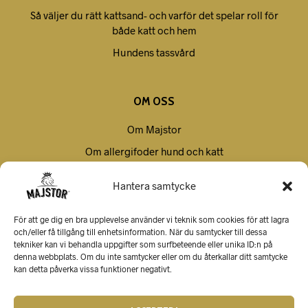
Så väljer du rätt kattsand- och varför det spelar roll för
både katt och hem
Hundens tassvård
OM OSS
Om Majstor
Om allergifoder hund och katt
Villkor
Hantera samtycke
Kontakt
För att ge dig en bra upplevelse använder vi teknik som cookies för att lagra
och/eller få tillgång till enhetsinformation. När du samtycker till dessa
tekniker kan vi behandla uppgifter som surfbeteende eller unika ID:n på
denna webbplats. Om du inte samtycker eller om du återkallar ditt samtycke
kan detta påverka vissa funktioner negativt.