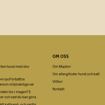
39,00
kr
69,00
kr
49,00
kr
OM OSS
liten hund med stor
Om Majstor
Om allergifoder hund och katt
om lyx:Förbättra
Villkor
enom miljövänliga val
Kontakt
unden lös i magen? 5
ker och vad du kan göra
rätt kattsand- och varför