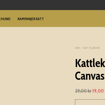
R HUND
KAMPANJER KATT
HEM
/
KATT TILLBEHÖR
Kattle
Canvas
29,00
kr
Det
19,00
urspru