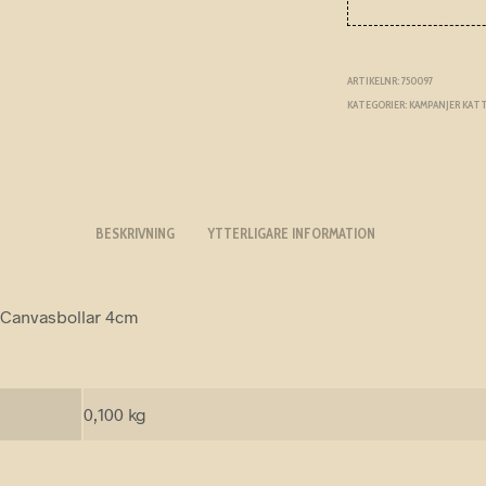
priset
var:
29,00 
ARTIKELNR:
750097
KATEGORIER:
KAMPANJER KAT
BESKRIVNING
YTTERLIGARE INFORMATION
 Canvasbollar 4cm
0,100 kg