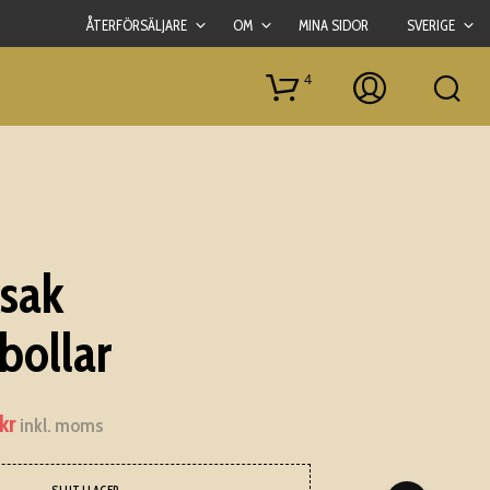
ÅTERFÖRSÄLJARE
OM
MINA SIDOR
SVERIGE
4
ksak
bollar
kr
Det
inkl. moms
ngliga
nuvarande