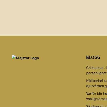
49,00
kr
39,00
kr
BLOGG
Chihuahua – 
personlighet
Hållbarhet s
djurvården g
Varför blir h
vanliga orsa
Så väljer du 