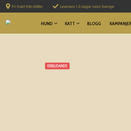
Fri frakt från 699kr
Leverans 1-3 dagar inom Sverige
HUND
KATT
BLOGG
KAMPANJE
ERBJUDANDE