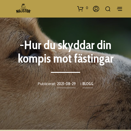
0
-Hur du skyddar din
kompis mot fästingar
Publicerat:
2021-08-29
i
BLOGG