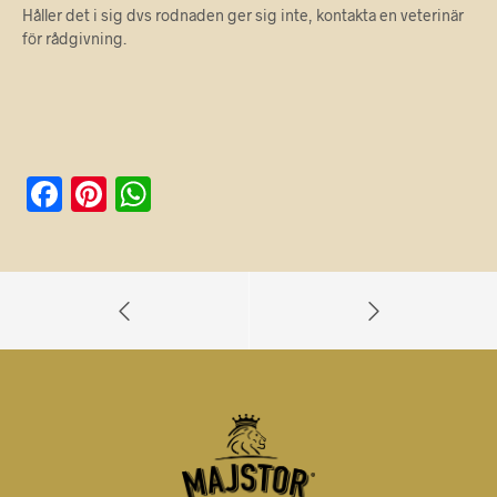
Håller det i sig dvs rodnaden ger sig inte, kontakta en veterinär
för rådgivning.
F
Pi
W
a
nt
h
c
er
at
e
es
s
b
t
A
o
p
o
p
k