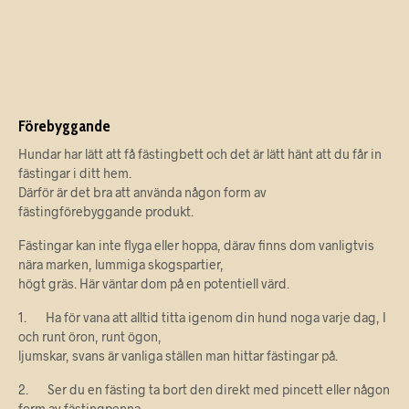
Förebyggande
Hundar har lätt att få fästingbett och det är lätt hänt att du får in
fästingar i ditt hem.
Därför är det bra att använda någon form av
fästingförebyggande produkt.
Fästingar kan inte flyga eller hoppa, därav finns dom vanligtvis
nära marken, lummiga skogspartier,
högt gräs. Här väntar dom på en potentiell värd.
1. Ha för vana att alltid titta igenom din hund noga varje dag, I
och runt öron, runt ögon,
ljumskar, svans är vanliga ställen man hittar fästingar på.
2. Ser du en fästing ta bort den direkt med pincett eller någon
form av fästingpenna.