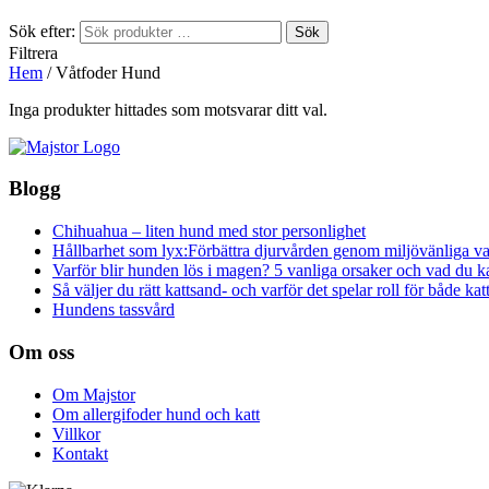
Sök efter:
Sök
Filtrera
Hem
/
Våtfoder Hund
Inga produkter hittades som motsvarar ditt val.
Blogg
Chihuahua – liten hund med stor personlighet
Hållbarhet som lyx:Förbättra djurvården genom miljövänliga va
Varför blir hunden lös i magen? 5 vanliga orsaker och vad du k
Så väljer du rätt kattsand- och varför det spelar roll för både ka
Hundens tassvård
Om oss
Om Majstor
Om allergifoder hund och katt
Villkor
Kontakt