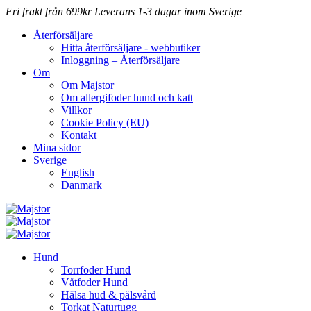
Fri frakt från 699kr
Leverans 1-3 dagar inom Sverige
Återförsäljare
Hitta återförsäljare - webbutiker
Inloggning – Återförsäljare
Om
Om Majstor
Om allergifoder hund och katt
Villkor
Cookie Policy (EU)
Kontakt
Mina sidor
Sverige
English
Danmark
Hund
Torrfoder Hund
Våtfoder Hund
Hälsa hud & pälsvård
Torkat Naturtugg