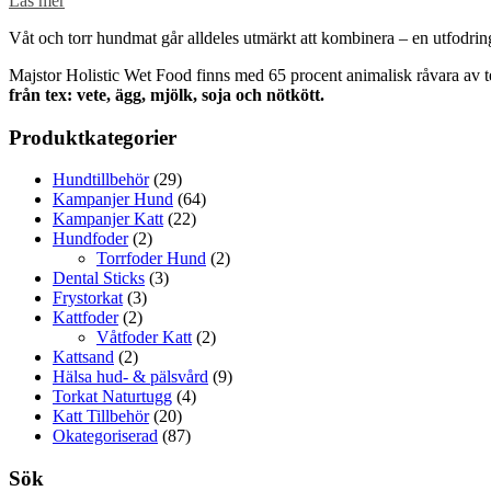
Läs mer
Våt och torr hundmat går alldeles utmärkt att kombinera – en utfodri
Majstor Holistic Wet Food finns med 65 procent animalisk råvara av t
från tex: vete, ägg, mjölk, soja och nötkött.
Produktkategorier
Hundtillbehör
(29)
Kampanjer Hund
(64)
Kampanjer Katt
(22)
Hundfoder
(2)
Torrfoder Hund
(2)
Dental Sticks
(3)
Frystorkat
(3)
Kattfoder
(2)
Våtfoder Katt
(2)
Kattsand
(2)
Hälsa hud- & pälsvård
(9)
Torkat Naturtugg
(4)
Katt Tillbehör
(20)
Okategoriserad
(87)
Sök