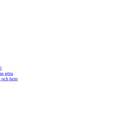
l
an göra
tt och hem