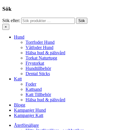
Sök
Sök efter:
Sök
×
Hund
Torrfoder Hund
Våtfoder Hund
Hälsa hud & pälsvård
Torkat Naturtugg
Frystorkat
Hundtillbehör
Dental Sticks
Katt
Foder
Kattsand
Katt Tillbehör
Hälsa hud & pälsvård
Blogg
Kampanjer Hund
Kampanjer Katt
Återförsäljare