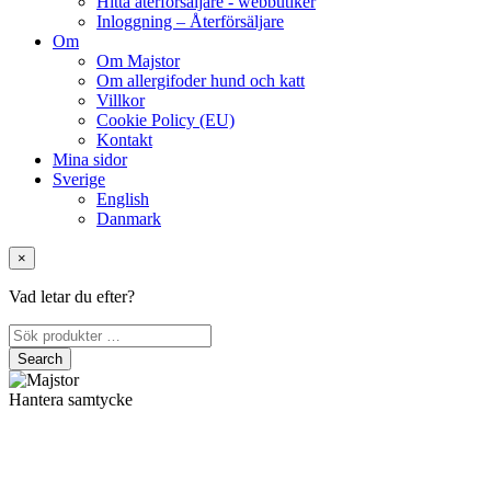
Hitta återförsäljare - webbutiker
Inloggning – Återförsäljare
Om
Om Majstor
Om allergifoder hund och katt
Villkor
Cookie Policy (EU)
Kontakt
Mina sidor
Sverige
English
Danmark
×
Vad letar du efter?
Hantera samtycke